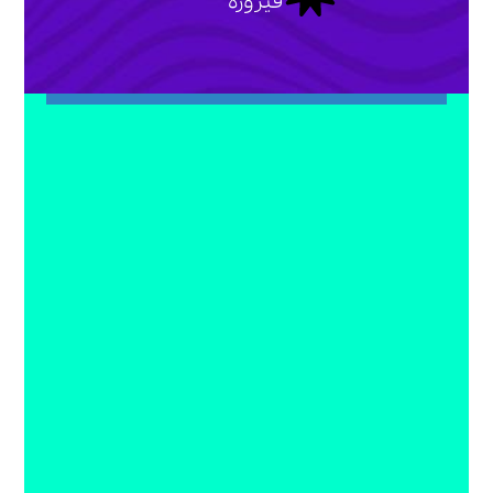
فیروزه