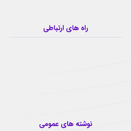
راه های ارتباطی
09159341209
کانال تلگرام
آیدی تلگرام
buzhabadi@gmail.com
اینستاگرام
نوشته های عمومی