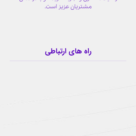
مشتریان عزیز است.
راه های ارتباطی
09159341209
کانال تلگرام
آیدی تلگرام
buzhabadi@gmail.com
اینستاگرام