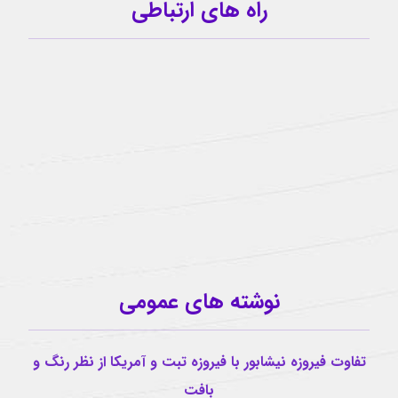
راه های ارتباطی
09159341209
کانال تلگرام
آیدی تلگرام
buzhabadi@gmail.com
اینستاگرام
نوشته های عمومی
تفاوت فیروزه نیشابور با فیروزه تبت و آمریکا از نظر رنگ و
بافت