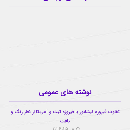
09159341209
کانال تلگرام
آیدی تلگرام
buzhabadi@gmail.com
اینستاگرام
نوشته های عمومی
تفاوت فیروزه نیشابور با فیروزه تبت و آمریکا از نظر رنگ و
بافت
می 25, 2026