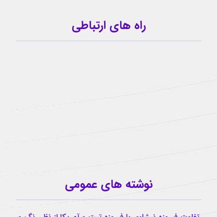
راه های ارتباطی
09159341209
کانال تلگرام
آیدی تلگرام
buzhabadi@gmail.com
اینستاگرام
نوشته های عمومی