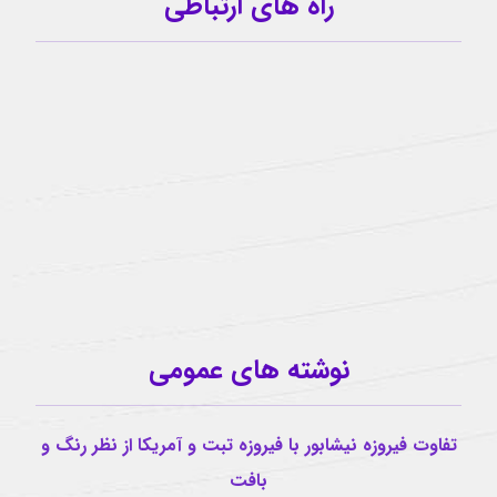
راه های ارتباطی
09159341209
کانال تلگرام
آیدی تلگرام
buzhabadi@gmail.com
اینستاگرام
نوشته های عمومی
تفاوت فیروزه نیشابور با فیروزه تبت و آمریکا از نظر رنگ و
بافت