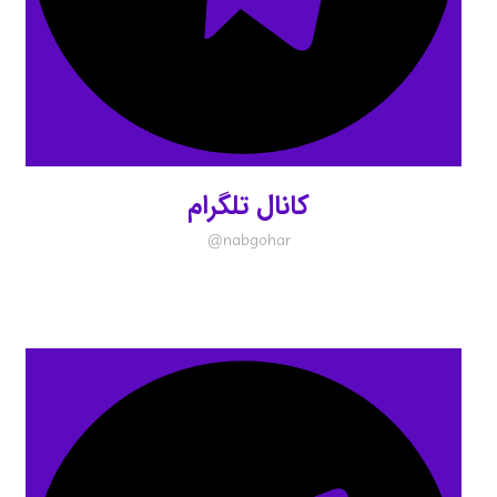
کانال تلگرام
nabgohar@